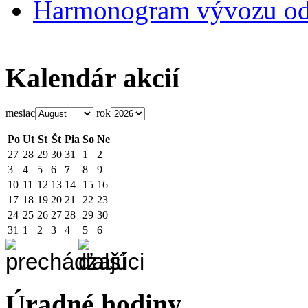
Harmonogram vývozu o
Kalendár akcií
mesiac
rok
Po
Ut
St
Št
Pia
So
Ne
27
28
29
30
31
1
2
3
4
5
6
7
8
9
10
11
12
13
14
15
16
17
18
19
20
21
22
23
24
25
26
27
28
29
30
31
1
2
3
4
5
6
Úradné hodiny