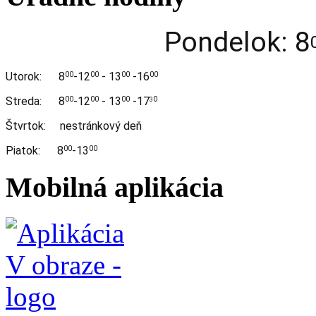
Pondelok: 8
Utorok:
8
-12
- 13
-16
00
00
00
00
Streda:
8
-12
- 13
-17
00
00
00
0
3
Štvrtok: nestránkový deň
Piatok: 8
-13
00
00
Mobilná aplikácia