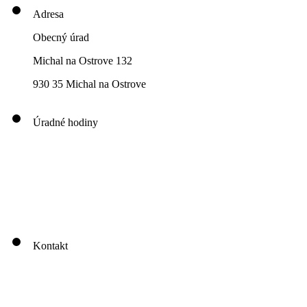
Adresa
Obecný úrad
Michal na Ostrove 132
930 35 Michal na Ostrove
Úradné hodiny
00
00
00
00
Pondelok: 8
-12
- 13
- 16
00
00
00
00
Utorok: 8
-12
- 13
- 16
00
00
00
0
3
Streda: 8
-12
- 13
- 17
Štvrtok: nestránkový deň
00
00
Piatok: 8
-13
Kontakt