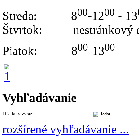
00
00
Streda: 8
-12
- 13
Štvrtok: nestránkový 
00
00
Piatok: 8
-13
Vyhľadávanie
Hľadaný výraz:
rozšírené vyhľadávanie ...