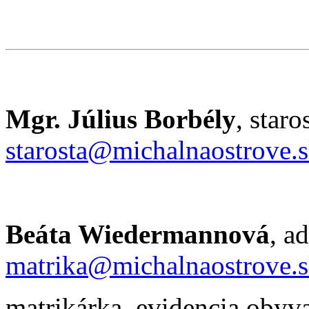
Mgr. Július Borbély
, sta
starosta@michalnaostrove.
Beáta Wiedermannová
, 
matrika@michalnaostrove.
matrikárka, evidencia 