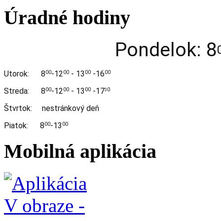
Úradné hodiny
Pondelok: 8
Utorok:
8
-12
- 13
-16
00
00
00
00
Streda:
8
-12
- 13
-17
00
00
00
0
3
Štvrtok: nestránkový deň
Piatok: 8
-13
00
00
Mobilná aplikácia