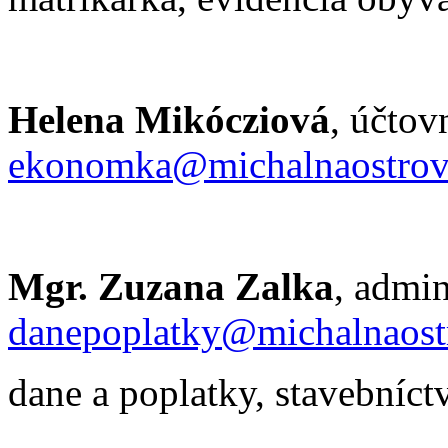
Helena Mikócziová
, účto
ekonomka@michalnaostrov
Mgr. Zuzana Zalka
, ad
danepoplatky@michalnaost
dane a poplatky, s