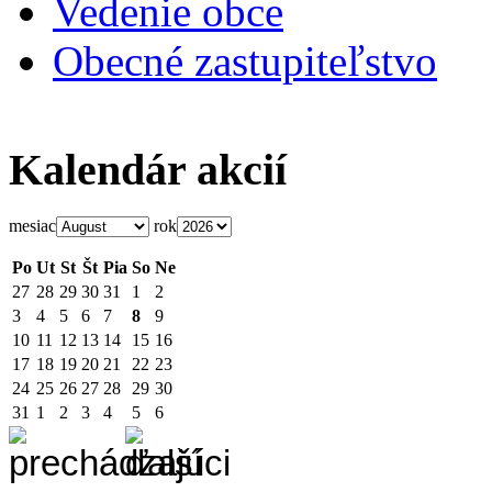
Vedenie obce
Obecné zastupiteľstvo
Kalendár akcií
mesiac
rok
Po
Ut
St
Št
Pia
So
Ne
27
28
29
30
31
1
2
3
4
5
6
7
8
9
10
11
12
13
14
15
16
17
18
19
20
21
22
23
24
25
26
27
28
29
30
31
1
2
3
4
5
6