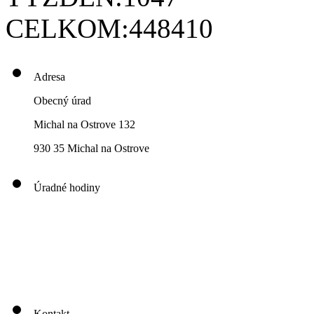
CELKOM:
448410
Adresa
Obecný úrad
Michal na Ostrove 132
930 35 Michal na Ostrove
Úradné hodiny
00
00
00
00
Pondelok: 8
-12
- 13
- 16
00
00
00
00
Utorok: 8
-12
- 13
- 16
00
00
00
0
3
Streda: 8
-12
- 13
- 17
Štvrtok: nestránkový deň
00
00
Piatok: 8
-13
Kontakt