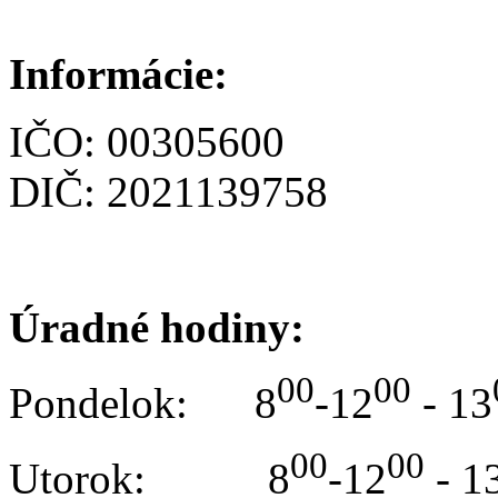
Informácie:
IČO: 00305600
DIČ: 2021139758
Úradné hodiny:
00
00
Pondelok: 8
-12
- 13
00
00
Utorok: 8
-12
- 1