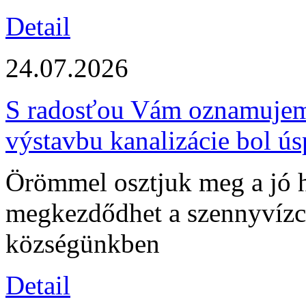
Detail
24.07.2026
S radosťou Vám oznamujeme
výstavbu kanalizácie bol ú
Örömmel osztjuk meg a jó h
megkezdődhet a szennyvízcs
községünkben
Detail