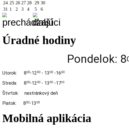
24
25
26
27
28
29
30
31
1
2
3
4
5
6
Úradné hodiny
Pondelok: 8
Utorok:
8
-12
- 13
-16
00
00
00
00
Streda:
8
-12
- 13
-17
00
00
00
0
3
Štvrtok: nestránkový deň
Piatok: 8
-13
00
00
Mobilná aplikácia