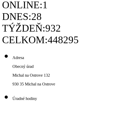
ONLINE:
1
DNES:
28
TÝŽDEŇ:
932
CELKOM:
448295
Adresa
Obecný úrad
Michal na Ostrove 132
930 35 Michal na Ostrove
Úradné hodiny
00
00
00
00
Pondelok: 8
-12
- 13
- 16
00
00
00
00
Utorok: 8
-12
- 13
- 16