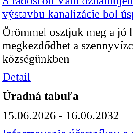
S radosťou Vám oznamujeme
výstavbu kanalizácie bol ú
Örömmel osztjuk meg a jó h
megkezdődhet a szennyvízcs
községünkben
Detail
Úradná tabuľa
15.06.2026 - 16.06.2032