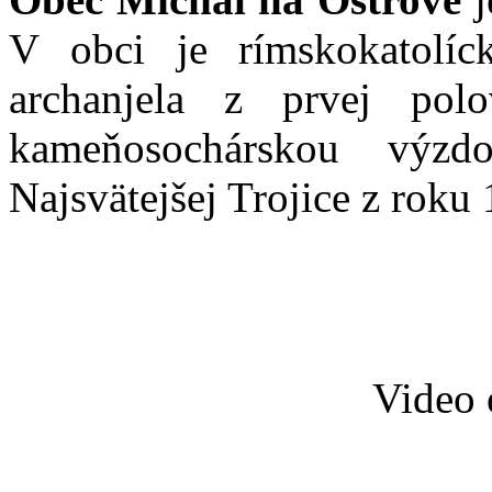
V obci je rímskokatolíc
archanjela z prvej pol
kameňosochárskou výzd
Najsvätejšej Trojice z roku
Video 