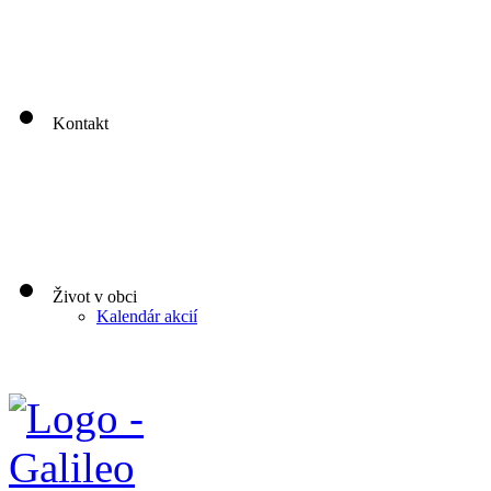
00
00
00
0
3
Streda: 8
-12
- 13
- 17
Štvrtok: nestránkový deň
00
00
Piatok: 8
-13
Kontakt
Život v obci
Kalendár akcií