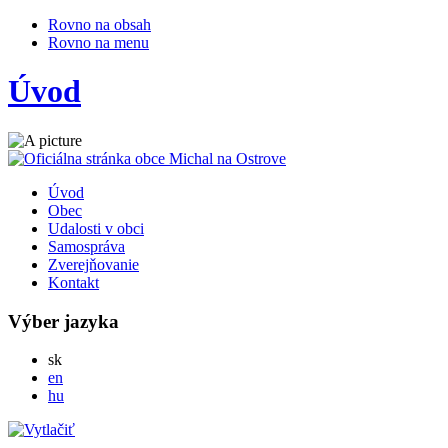
Rovno na obsah
Rovno na menu
Úvod
Úvod
Obec
Udalosti v obci
Samospráva
Zverejňovanie
Kontakt
Výber jazyka
Slovensky
sk
English
en
Magyar
hu