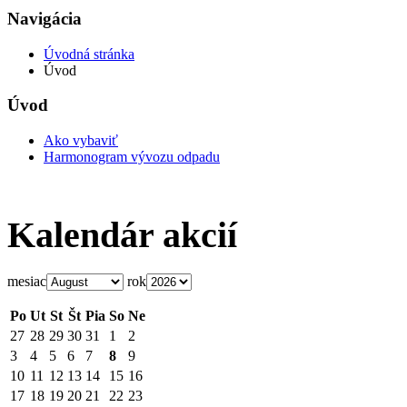
Navigácia
Úvodná stránka
Úvod
Úvod
Ako vybaviť
Harmonogram vývozu odpadu
Kalendár akcií
mesiac
rok
Po
Ut
St
Št
Pia
So
Ne
27
28
29
30
31
1
2
3
4
5
6
7
8
9
10
11
12
13
14
15
16
17
18
19
20
21
22
23