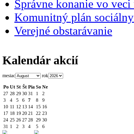
Správne konanie vo veci
Komunitný plán sociálny
Verejné obstarávanie
Kalendár akcií
mesiac
rok
Po
Ut
St
Št
Pia
So
Ne
27
28
29
30
31
1
2
3
4
5
6
7
8
9
10
11
12
13
14
15
16
17
18
19
20
21
22
23
24
25
26
27
28
29
30
31
1
2
3
4
5
6