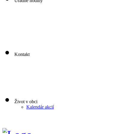
Úradné hodiny
00
00
00
00
Pondelok: 8
-12
- 13
- 16
00
00
00
00
Utorok: 8
-12
- 13
- 16
00
00
00
0
3
Streda: 8
-12
- 13
- 17
Štvrtok: nestránkový deň
00
00
Piatok: 8
-13
Kontakt
Život v obci
Kalendár akcií