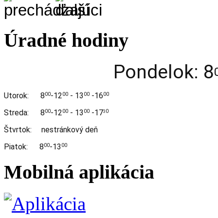
Úradné hodiny
Pondelok: 8
Utorok:
8
-12
- 13
-16
00
00
00
00
Streda:
8
-12
- 13
-17
00
00
00
0
3
Štvrtok: nestránkový deň
Piatok: 8
-13
00
00
Mobilná aplikácia