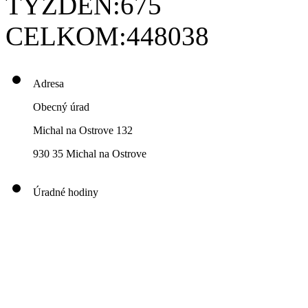
TÝŽDEŇ:
675
CELKOM:
448038
Adresa
Obecný úrad
Michal na Ostrove 132
930 35 Michal na Ostrove
Úradné hodiny
00
00
00
00
Pondelok: 8
-12
- 13
- 16
00
00
00
00
Utorok: 8
-12
- 13
- 16
00
00
00
0
3
Streda: 8
-12
- 13
- 17
Štvrtok: nestránkový deň
00
00
Piatok: 8
-13