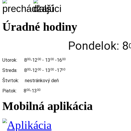
Úradné hodiny
Pondelok: 8
Utorok:
8
-12
- 13
-16
00
00
00
00
Streda:
8
-12
- 13
-17
00
00
00
0
3
Štvrtok: nestránkový deň
Piatok: 8
-13
00
00
Mobilná aplikácia