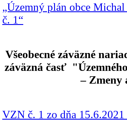
„Územný plán obce Michal 
č. 1“
Všeobecné záväzné nariad
záväzná časť "Územného 
– Zmeny a
VZN č. 1 zo dňa 15.6.202