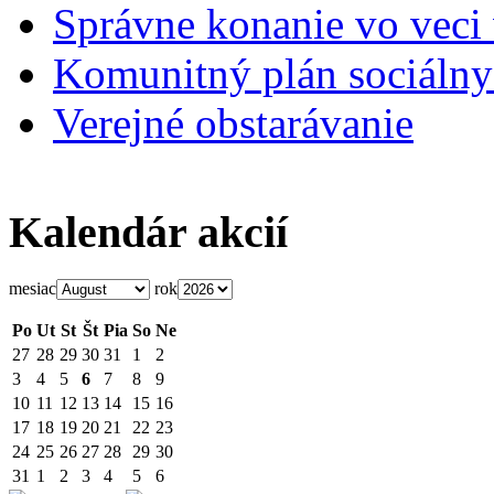
Správne konanie vo veci
Komunitný plán sociálny
Verejné obstarávanie
Kalendár akcií
mesiac
rok
Po
Ut
St
Št
Pia
So
Ne
27
28
29
30
31
1
2
3
4
5
6
7
8
9
10
11
12
13
14
15
16
17
18
19
20
21
22
23
24
25
26
27
28
29
30
31
1
2
3
4
5
6