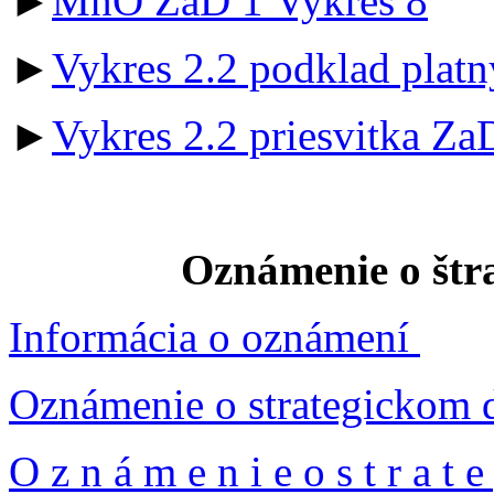
►
MnO ZaD 1 Vykres 8
►
Vykres 2.2 podklad plat
►
Vykres 2.2 priesvitka Za
Oznámenie o štr
Informácia o oznámení
Oznámenie o strategickom
O z n á m e n i e o s t r a t 