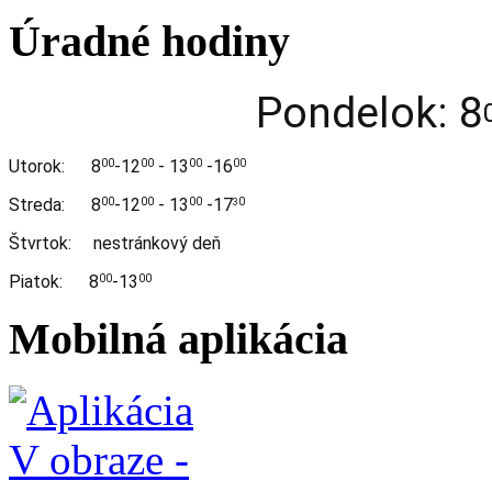
Úradné hodiny
Pondelok: 8
Utorok:
8
-12
- 13
-16
00
00
00
00
Streda:
8
-12
- 13
-17
00
00
00
0
3
Štvrtok: nestránkový deň
Piatok: 8
-13
00
00
Mobilná aplikácia