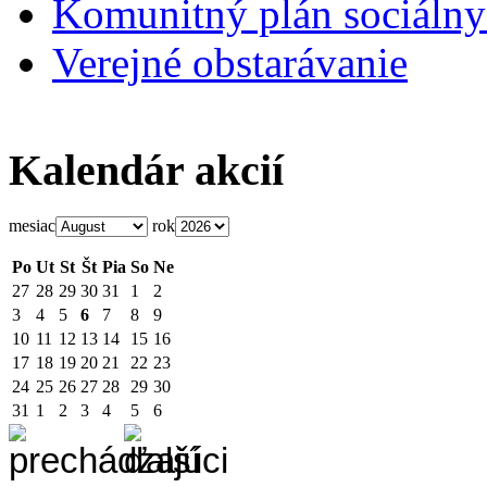
Komunitný plán sociálny
Verejné obstarávanie
Kalendár akcií
mesiac
rok
Po
Ut
St
Št
Pia
So
Ne
27
28
29
30
31
1
2
3
4
5
6
7
8
9
10
11
12
13
14
15
16
17
18
19
20
21
22
23
24
25
26
27
28
29
30
31
1
2
3
4
5
6