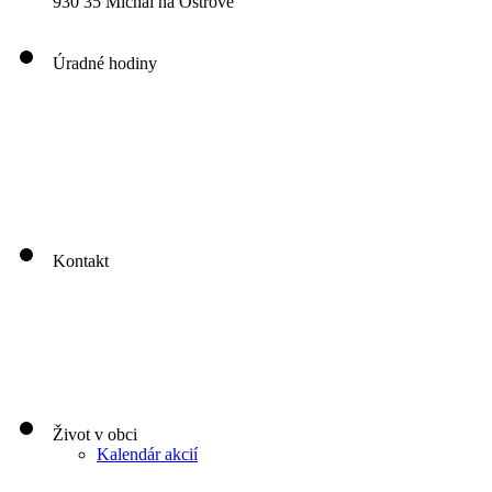
930 35 Michal na Ostrove
Úradné hodiny
00
00
00
00
Pondelok: 8
-12
- 13
- 16
00
00
00
00
Utorok: 8
-12
- 13
- 16
00
00
00
0
3
Streda: 8
-12
- 13
- 17
Štvrtok: nestránkový deň
00
00
Piatok: 8
-13
Kontakt
Život v obci
Kalendár akcií