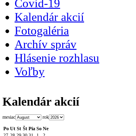
Covid-19
Kalendár akcií
Fotogaléria
Archív správ
Hlásenie rozhlasu
Voľby
Kalendár akcií
mesiac
rok
Po
Ut
St
Št
Pia
So
Ne
27
28
29
30
31
1
2