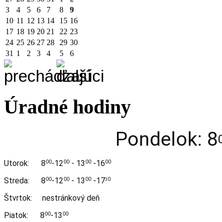
3
4
5
6
7
8
9
10
11
12
13
14
15
16
17
18
19
20
21
22
23
24
25
26
27
28
29
30
31
1
2
3
4
5
6
Úradné hodiny
Pondelok: 8
Utorok:
8
-12
- 13
-16
00
00
00
00
Streda:
8
-12
- 13
-17
00
00
00
0
3
Štvrtok: nestránkový deň
Piatok: 8
-13
00
00