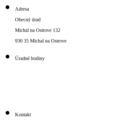
Adresa
Obecný úrad
Michal na Ostrove 132
930 35 Michal na Ostrove
Úradné hodiny
00
00
00
00
Pondelok: 8
-12
- 13
- 16
00
00
00
00
Utorok: 8
-12
- 13
- 16
00
00
00
0
3
Streda: 8
-12
- 13
- 17
Štvrtok: nestránkový deň
00
00
Piatok: 8
-13
Kontakt