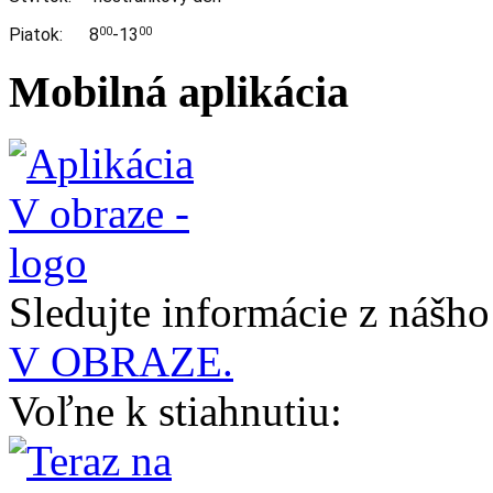
Piatok: 8
-13
00
00
Mobilná aplikácia
Sledujte informácie z nášh
V OBRAZE.
Voľne k stiahnutiu: