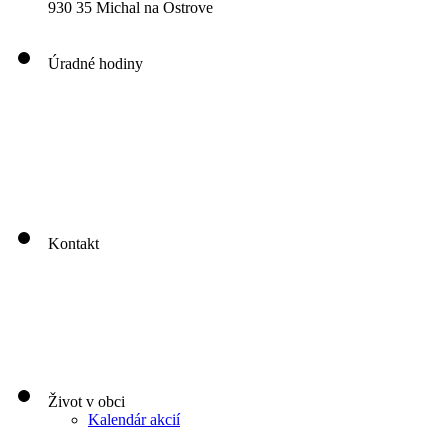
930 35 Michal na Ostrove
Úradné hodiny
00
00
00
00
Pondelok: 8
-12
- 13
- 16
00
00
00
00
Utorok: 8
-12
- 13
- 16
00
00
00
0
3
Streda: 8
-12
- 13
- 17
Štvrtok: nestránkový deň
00
00
Piatok: 8
-13
Kontakt
Život v obci
Kalendár akcií