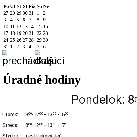
Po
Ut
St
Št
Pia
So
Ne
27
28
29
30
31
1
2
3
4
5
6
7
8
9
10
11
12
13
14
15
16
17
18
19
20
21
22
23
24
25
26
27
28
29
30
31
1
2
3
4
5
6
Úradné hodiny
Pondelok: 8
Utorok:
8
-12
- 13
-16
00
00
00
00
Streda:
8
-12
- 13
-17
00
00
00
0
3
Štvrtok: nestránkový deň