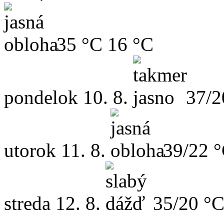
35 °C
16 °C
pondelok
10. 8.
37/2
utorok
11. 8.
39/22 
streda
12. 8.
35/20 °