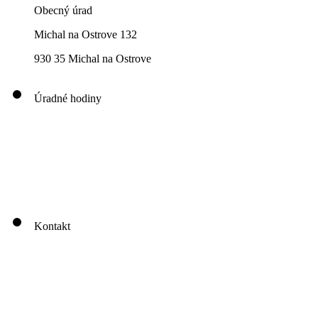
Obecný úrad
Michal na Ostrove 132
930 35 Michal na Ostrove
Úradné hodiny
00
00
00
00
Pondelok: 8
-12
- 13
- 16
00
00
00
00
Utorok: 8
-12
- 13
- 16
00
00
00
0
3
Streda: 8
-12
- 13
- 17
Štvrtok: nestránkový deň
00
00
Piatok: 8
-13
Kontakt