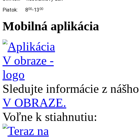
Piatok: 8
-13
00
00
Mobilná aplikácia
Sledujte informácie z nášh
V OBRAZE.
Voľne k stiahnutiu: