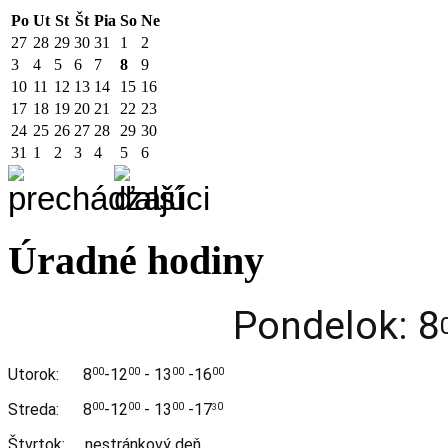
Po
Ut
St
Št
Pia
So
Ne
27
28
29
30
31
1
2
3
4
5
6
7
8
9
10
11
12
13
14
15
16
17
18
19
20
21
22
23
24
25
26
27
28
29
30
31
1
2
3
4
5
6
Úradné hodiny
Pondelok: 8
Utorok:
8
-12
- 13
-16
00
00
00
00
Streda:
8
-12
- 13
-17
00
00
00
0
3
Štvrtok: nestránkový deň