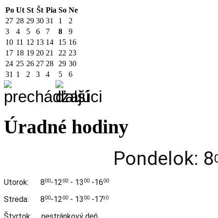
Po
Ut
St
Št
Pia
So
Ne
27
28
29
30
31
1
2
3
4
5
6
7
8
9
10
11
12
13
14
15
16
17
18
19
20
21
22
23
24
25
26
27
28
29
30
31
1
2
3
4
5
6
Úradné hodiny
Pondelok: 8
Utorok:
8
-12
- 13
-16
00
00
00
00
Streda:
8
-12
- 13
-17
00
00
00
0
3
Štvrtok: nestránkový deň