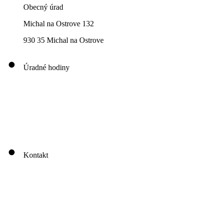
Obecný úrad
Michal na Ostrove 132
930 35 Michal na Ostrove
Úradné hodiny
00
00
00
00
Pondelok: 8
-12
- 13
- 16
00
00
00
00
Utorok: 8
-12
- 13
- 16
00
00
00
0
3
Streda: 8
-12
- 13
- 17
Štvrtok: nestránkový deň
00
00
Piatok: 8
-13
Kontakt