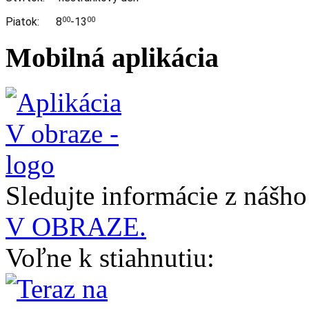
Piatok: 8
-13
00
00
Mobilná aplikácia
Sledujte informácie z nášh
V OBRAZE.
Voľne k stiahnutiu: