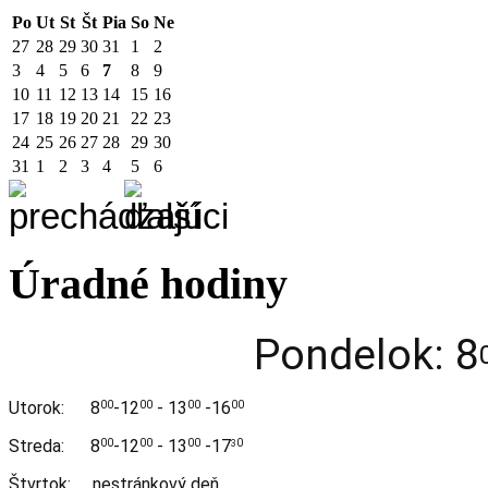
Po
Ut
St
Št
Pia
So
Ne
27
28
29
30
31
1
2
3
4
5
6
7
8
9
10
11
12
13
14
15
16
17
18
19
20
21
22
23
24
25
26
27
28
29
30
31
1
2
3
4
5
6
Úradné hodiny
Pondelok: 8
Utorok:
8
-12
- 13
-16
00
00
00
00
Streda:
8
-12
- 13
-17
00
00
00
0
3
Štvrtok: nestránkový deň