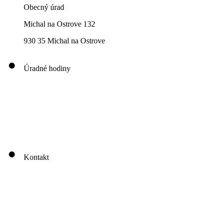
Obecný úrad
Michal na Ostrove 132
930 35 Michal na Ostrove
Úradné hodiny
00
00
00
00
Pondelok: 8
-12
- 13
- 16
00
00
00
00
Utorok: 8
-12
- 13
- 16
00
00
00
0
3
Streda: 8
-12
- 13
- 17
Štvrtok: nestránkový deň
00
00
Piatok: 8
-13
Kontakt