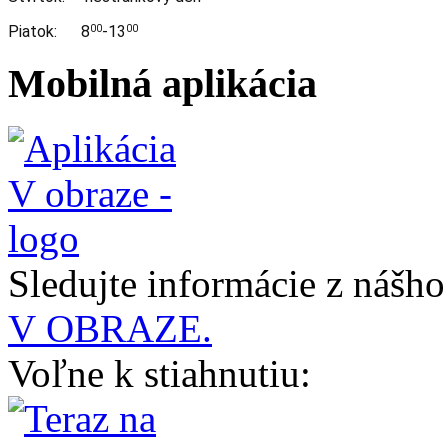
Piatok: 8
-13
00
00
Mobilná aplikácia
Sledujte informácie z nášh
V OBRAZE.
Voľne k stiahnutiu: