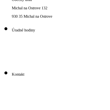
Michal na Ostrove 132
930 35 Michal na Ostrove
Úradné hodiny
00
00
00
00
Pondelok: 8
-12
- 13
- 16
00
00
00
00
Utorok: 8
-12
- 13
- 16
00
00
00
0
3
Streda: 8
-12
- 13
- 17
Štvrtok: nestránkový deň
00
00
Piatok: 8
-13
Kontakt