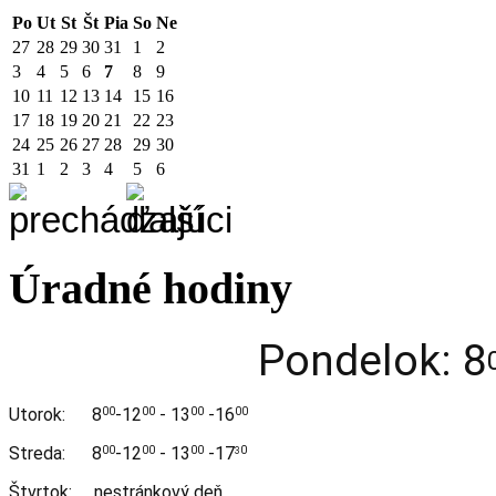
Po
Ut
St
Št
Pia
So
Ne
27
28
29
30
31
1
2
3
4
5
6
7
8
9
10
11
12
13
14
15
16
17
18
19
20
21
22
23
24
25
26
27
28
29
30
31
1
2
3
4
5
6
Úradné hodiny
Pondelok: 8
Utorok:
8
-12
- 13
-16
00
00
00
00
Streda:
8
-12
- 13
-17
00
00
00
0
3
Štvrtok: nestránkový deň