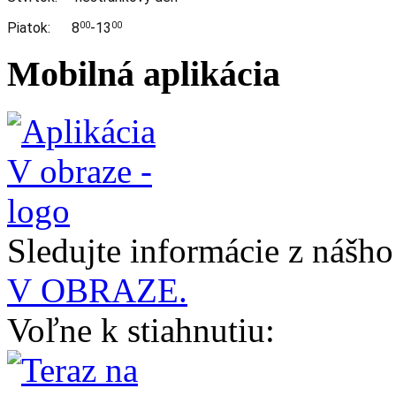
Piatok: 8
-13
00
00
Mobilná aplikácia
Sledujte informácie z nášh
V OBRAZE.
Voľne k stiahnutiu: