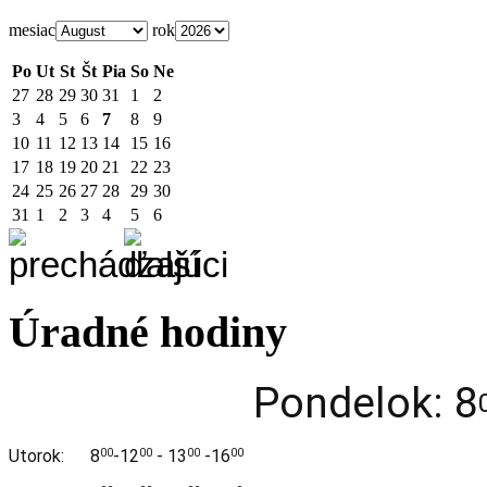
mesiac
rok
Po
Ut
St
Št
Pia
So
Ne
27
28
29
30
31
1
2
3
4
5
6
7
8
9
10
11
12
13
14
15
16
17
18
19
20
21
22
23
24
25
26
27
28
29
30
31
1
2
3
4
5
6
Úradné hodiny
Pondelok: 8
Utorok:
8
-12
- 13
-16
00
00
00
00