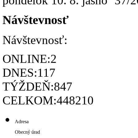
pondelok
10. 8.
37/2
Návštevnosť
Návštevnosť:
ONLINE:
2
DNES:
117
TÝŽDEŇ:
847
CELKOM:
448210
Adresa
Obecný úrad