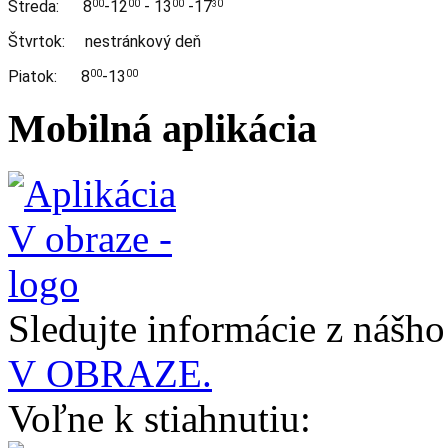
Streda:
8
-12
- 13
-17
00
00
00
0
3
Štvrtok: nestránkový deň
Piatok: 8
-13
00
00
Mobilná aplikácia
Sledujte informácie z nášh
V OBRAZE.
Voľne k stiahnutiu: