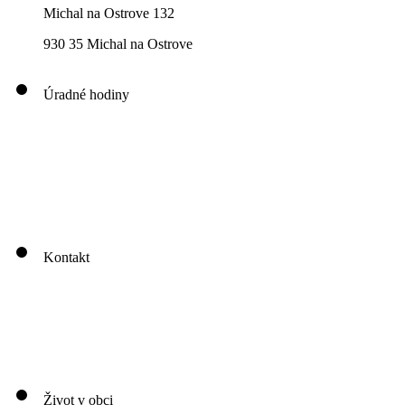
Michal na Ostrove 132
930 35 Michal na Ostrove
Úradné hodiny
00
00
00
00
Pondelok: 8
-12
- 13
- 16
00
00
00
00
Utorok: 8
-12
- 13
- 16
00
00
00
0
3
Streda: 8
-12
- 13
- 17
Štvrtok: nestránkový deň
00
00
Piatok: 8
-13
Kontakt
Život v obci