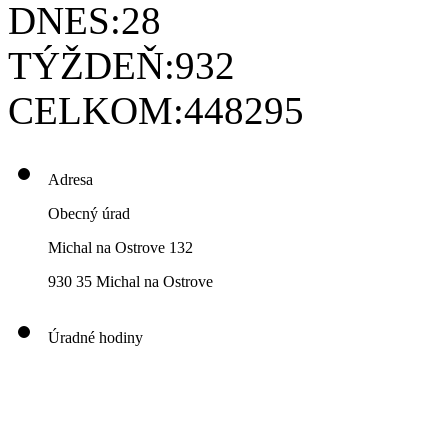
DNES:
28
TÝŽDEŇ:
932
CELKOM:
448295
Adresa
Obecný úrad
Michal na Ostrove 132
930 35 Michal na Ostrove
Úradné hodiny
00
00
00
00
Pondelok: 8
-12
- 13
- 16
00
00
00
00
Utorok: 8
-12
- 13
- 16
00
00
00
0
3
Streda: 8
-12
- 13
- 17
Štvrtok: nestránkový deň