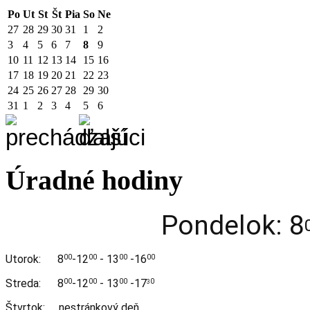
Po
Ut
St
Št
Pia
So
Ne
27
28
29
30
31
1
2
3
4
5
6
7
8
9
10
11
12
13
14
15
16
17
18
19
20
21
22
23
24
25
26
27
28
29
30
31
1
2
3
4
5
6
Úradné hodiny
Pondelok: 8
Utorok:
8
-12
- 13
-16
00
00
00
00
Streda:
8
-12
- 13
-17
00
00
00
0
3
Štvrtok: nestránkový deň