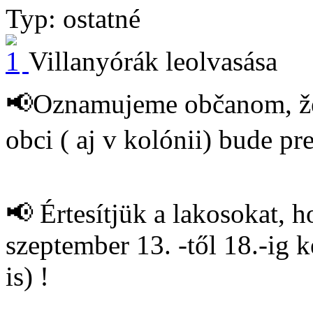
Typ: ostatné
Villanyórák leolvasása
📢Oznamujeme občanom, že o
obci ( aj v kolónii) bude pr
📢 Értesítjük a lakosokat, h
szeptember 13. -től 18.-ig 
is) !