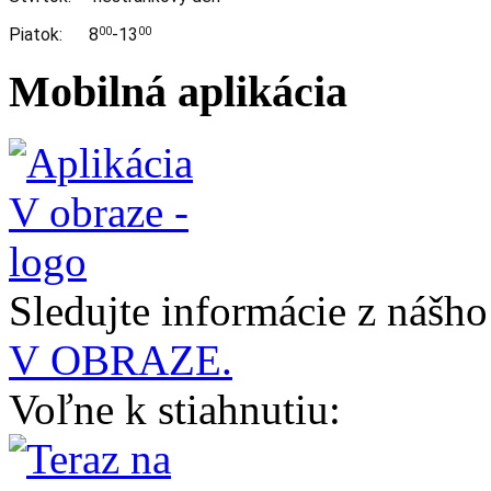
Piatok: 8
-13
00
00
Mobilná aplikácia
Sledujte informácie z nášh
V OBRAZE.
Voľne k stiahnutiu: