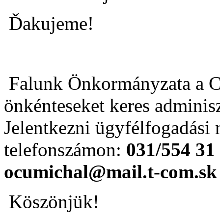
Ďakujeme!
Falunk Önkormányzata a Cov
önkénteseket keres adminis
Jelentkezni ügyfélfogadási
telefonszámon:
031/554 31
ocumichal@mail.t-com.sk
Köszönjük!