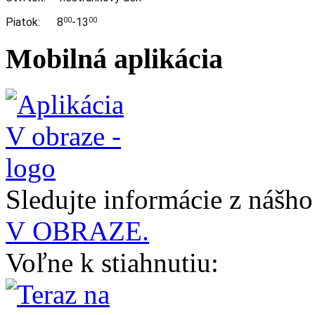
Piatok: 8
-13
00
00
Mobilná aplikácia
Sledujte informácie z nášh
V OBRAZE.
Voľne k stiahnutiu: