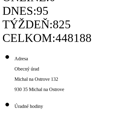
DNES:
95
TÝŽDEŇ:
825
CELKOM:
448188
Adresa
Obecný úrad
Michal na Ostrove 132
930 35 Michal na Ostrove
Úradné hodiny
00
00
00
00
Pondelok: 8
-12
- 13
- 16
00
00
00
00
Utorok: 8
-12
- 13
- 16
00
00
00
0
3
Streda: 8
-12
- 13
- 17