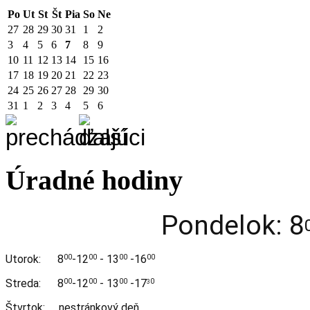
Po
Ut
St
Št
Pia
So
Ne
27
28
29
30
31
1
2
3
4
5
6
7
8
9
10
11
12
13
14
15
16
17
18
19
20
21
22
23
24
25
26
27
28
29
30
31
1
2
3
4
5
6
Úradné hodiny
Pondelok: 8
Utorok:
8
-12
- 13
-16
00
00
00
00
Streda:
8
-12
- 13
-17
00
00
00
0
3
Štvrtok: nestránkový deň