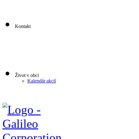
Štvrtok: nestránkový deň
00
00
Piatok: 8
-13
Kontakt
Život v obci
Kalendár akcií