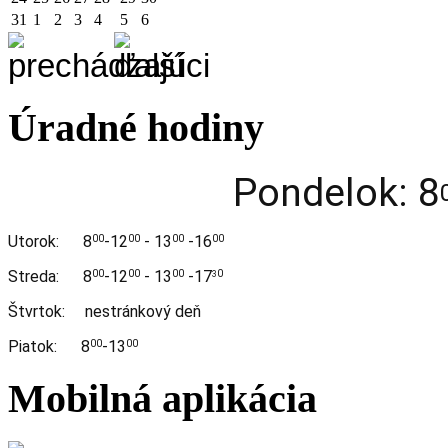
31
1
2
3
4
5
6
Úradné hodiny
Pondelok: 8
Utorok:
8
-12
- 13
-16
00
00
00
00
Streda:
8
-12
- 13
-17
00
00
00
0
3
Štvrtok: nestránkový deň
Piatok: 8
-13
00
00
Mobilná aplikácia