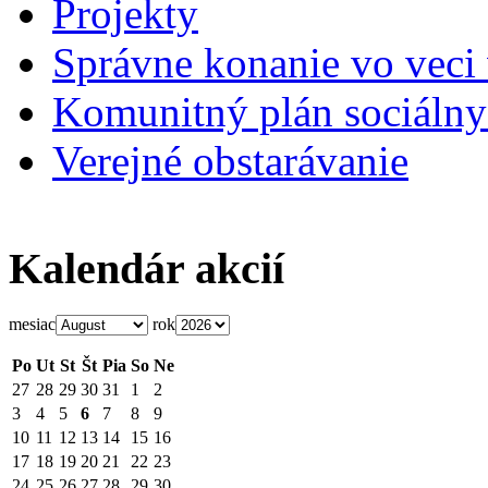
Projekty
Správne konanie vo veci
Komunitný plán sociálny
Verejné obstarávanie
Kalendár akcií
mesiac
rok
Po
Ut
St
Št
Pia
So
Ne
27
28
29
30
31
1
2
3
4
5
6
7
8
9
10
11
12
13
14
15
16
17
18
19
20
21
22
23
24
25
26
27
28
29
30