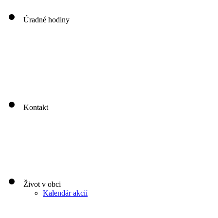
Úradné hodiny
00
00
00
00
Pondelok: 8
-12
- 13
- 16
00
00
00
00
Utorok: 8
-12
- 13
- 16
00
00
00
0
3
Streda: 8
-12
- 13
- 17
Štvrtok: nestránkový deň
00
00
Piatok: 8
-13
Kontakt
Život v obci
Kalendár akcií