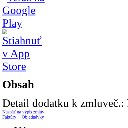
Obsah
Detail dodatku k zmluve
č.:
Naspäť na výpis zmlúv
Faktúry
|
Objednávky