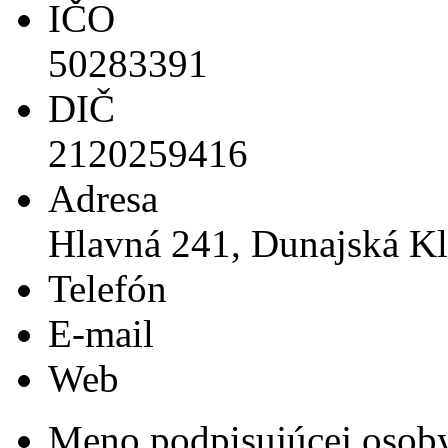
IČO
50283391
DIČ
2120259416
Adresa
Hlavná 241, Dunajská Kl
Telefón
E-mail
Web
Meno podpisujúcej osob