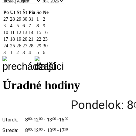
mesiac
rok
Po
Ut
St
Št
Pia
So
Ne
27
28
29
30
31
1
2
3
4
5
6
7
8
9
10
11
12
13
14
15
16
17
18
19
20
21
22
23
24
25
26
27
28
29
30
31
1
2
3
4
5
6
Úradné hodiny
Pondelok: 8
Utorok:
8
-12
- 13
-16
00
00
00
00
Streda:
8
-12
- 13
-17
00
00
00
0
3