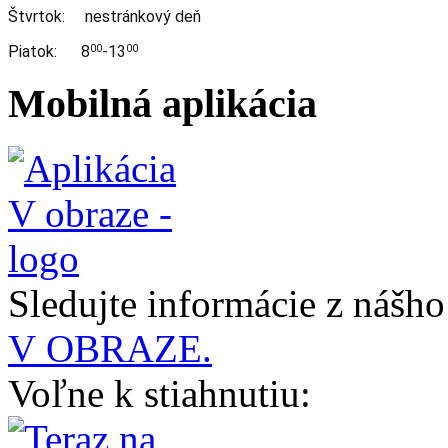
Štvrtok: nestránkový deň
Piatok: 8
-13
00
00
Mobilná aplikácia
Sledujte informácie z nášh
V OBRAZE.
Voľne k stiahnutiu: