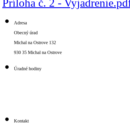
Príloha č. 2 - Vyjadrenie.pd
Adresa
Obecný úrad
Michal na Ostrove 132
930 35 Michal na Ostrove
Úradné hodiny
00
00
00
00
Pondelok: 8
-12
- 13
- 16
00
00
00
00
Utorok: 8
-12
- 13
- 16
00
00
00
0
3
Streda: 8
-12
- 13
- 17
Štvrtok: nestránkový deň
00
00
Piatok: 8
-13
Kontakt