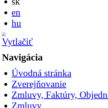
sk
English
en
Magyar
hu
Navigácia
Úvodná stránka
Zverejňovanie
Zmluvy, Faktúry, Objed
Zmluvy