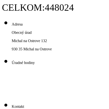
CELKOM:
448024
Adresa
Obecný úrad
Michal na Ostrove 132
930 35 Michal na Ostrove
Úradné hodiny
00
00
00
00
Pondelok: 8
-12
- 13
- 16
00
00
00
00
Utorok: 8
-12
- 13
- 16
00
00
00
0
3
Streda: 8
-12
- 13
- 17
Štvrtok: nestránkový deň
00
00
Piatok: 8
-13
Kontakt