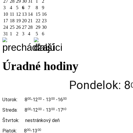
27
28
29
30
31
1
2
3
4
5
6
7
8
9
10
11
12
13
14
15
16
17
18
19
20
21
22
23
24
25
26
27
28
29
30
31
1
2
3
4
5
6
Úradné hodiny
Pondelok: 8
Utorok:
8
-12
- 13
-16
00
00
00
00
Streda:
8
-12
- 13
-17
00
00
00
0
3
Štvrtok: nestránkový deň
Piatok: 8
-13
00
00