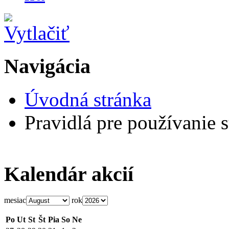
Navigácia
Úvodná stránka
Pravidlá pre používanie 
Kalendár akcií
mesiac
rok
Po
Ut
St
Št
Pia
So
Ne