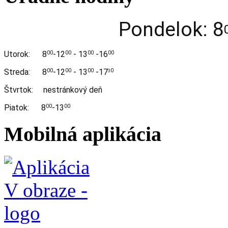
Pondelok: 8
Utorok:
8
-12
- 13
-16
00
00
00
00
Streda:
8
-12
- 13
-17
00
00
00
0
3
Štvrtok: nestránkový deň
Piatok: 8
-13
00
00
Mobilná aplikácia