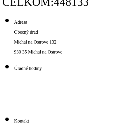
CELKOM:
448133
Adresa
Obecný úrad
Michal na Ostrove 132
930 35 Michal na Ostrove
Úradné hodiny
00
00
00
00
Pondelok: 8
-12
- 13
- 16
00
00
00
00
Utorok: 8
-12
- 13
- 16
00
00
00
0
3
Streda: 8
-12
- 13
- 17
Štvrtok: nestránkový deň
00
00
Piatok: 8
-13
Kontakt