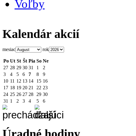
Voľby
Kalendár akcií
mesiac
rok
Po
Ut
St
Št
Pia
So
Ne
27
28
29
30
31
1
2
3
4
5
6
7
8
9
10
11
12
13
14
15
16
17
18
19
20
21
22
23
24
25
26
27
28
29
30
31
1
2
3
4
5
6
Úradné hodiny