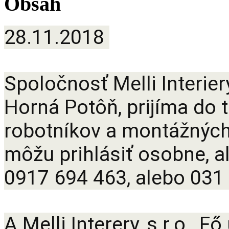
Obsah
28.11.2018
Spoločnosť Melli Interier
Horná Potôň, prijíma do
robotníkov a montážných
môžu prihlásiť osobne, al
0917 694 463, alebo 031
A Melli Interery, s.r.o., F