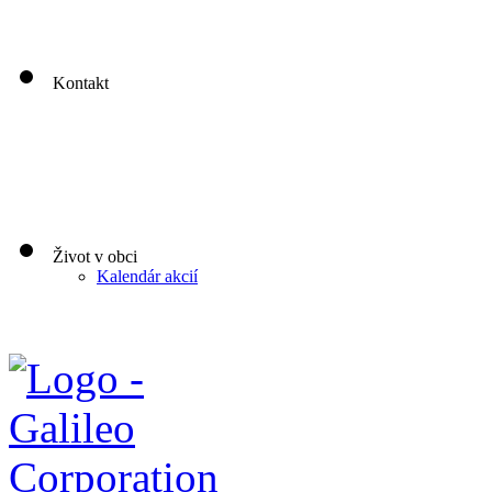
00
00
Piatok: 8
-13
Kontakt
Život v obci
Kalendár akcií