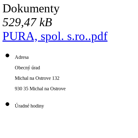
Dokumenty
529,47 kB
PURA, spol. s.ro..pdf
Adresa
Obecný úrad
Michal na Ostrove 132
930 35 Michal na Ostrove
Úradné hodiny
00
00
00
00
Pondelok: 8
-12
- 13
- 16
00
00
00
00
Utorok: 8
-12
- 13
- 16
00
00
00
0
3
Streda: 8
-12
- 13
- 17
Štvrtok: nestránkový deň