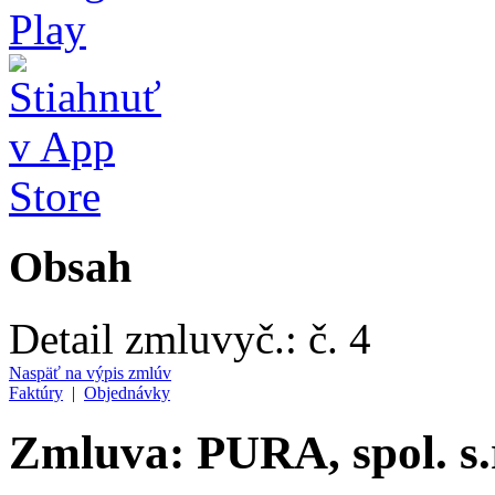
Obsah
Detail zmluvy
č.:
č. 4
Naspäť na výpis zmlúv
Faktúry
|
Objednávky
Zmluva: PURA, spol. s.r