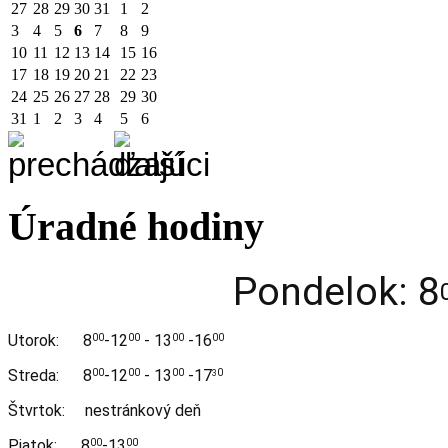
27
28
29
30
31
1
2
3
4
5
6
7
8
9
10
11
12
13
14
15
16
17
18
19
20
21
22
23
24
25
26
27
28
29
30
31
1
2
3
4
5
6
Úradné hodiny
Pondelok: 8
Utorok:
8
-12
- 13
-16
00
00
00
00
Streda:
8
-12
- 13
-17
00
00
00
0
3
Štvrtok: nestránkový deň
Piatok: 8
-13
00
00