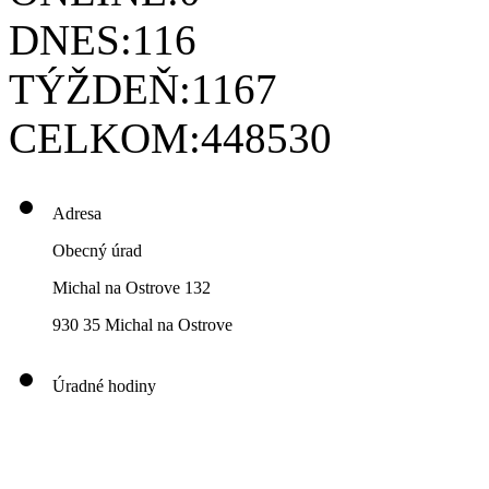
DNES:
116
TÝŽDEŇ:
1167
CELKOM:
448530
Adresa
Obecný úrad
Michal na Ostrove 132
930 35 Michal na Ostrove
Úradné hodiny
00
00
00
00
Pondelok: 8
-12
- 13
- 16
00
00
00
00
Utorok: 8
-12
- 13
- 16
00
00
00
0
3
Streda: 8
-12
- 13
- 17