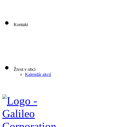
Štvrtok: nestránkový deň
00
00
Piatok: 8
-13
Kontakt
Život v obci
Kalendár akcií