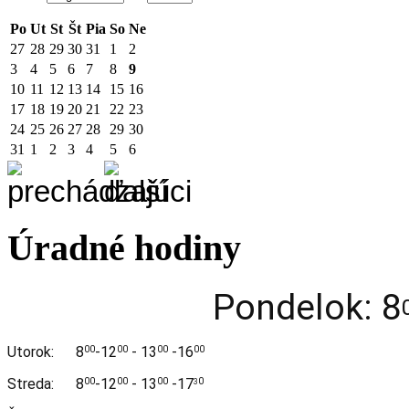
Po
Ut
St
Št
Pia
So
Ne
27
28
29
30
31
1
2
3
4
5
6
7
8
9
10
11
12
13
14
15
16
17
18
19
20
21
22
23
24
25
26
27
28
29
30
31
1
2
3
4
5
6
Úradné hodiny
Pondelok: 8
Utorok:
8
-12
- 13
-16
00
00
00
00
Streda:
8
-12
- 13
-17
00
00
00
0
3