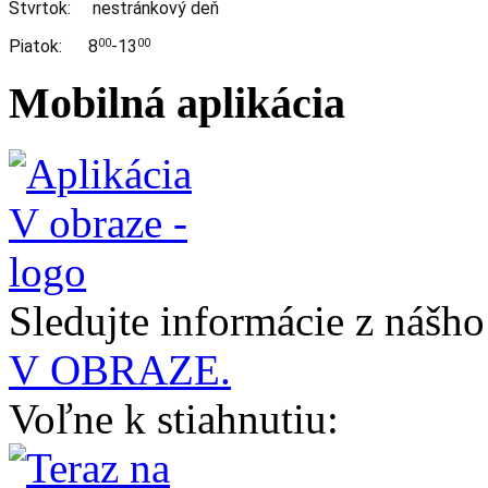
Štvrtok: nestránkový deň
Piatok: 8
-13
00
00
Mobilná aplikácia
Sledujte informácie z nášh
V OBRAZE.
Voľne k stiahnutiu: