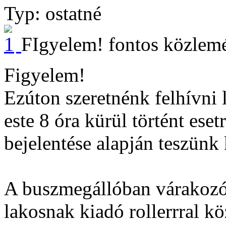
Typ: ostatné
FIgyelem! fontos közlem
Figyelem!
Ezúton szeretnénk felhívni 
este 8 óra kürül történt ese
bejelentése alapján teszünk
A buszmegállóban várakozó
lakosnak kiadó rollerrral k