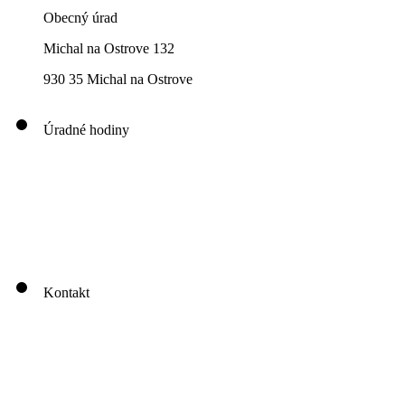
Obecný úrad
Michal na Ostrove 132
930 35 Michal na Ostrove
Úradné hodiny
00
00
00
00
Pondelok: 8
-12
- 13
- 16
00
00
00
00
Utorok: 8
-12
- 13
- 16
00
00
00
0
3
Streda: 8
-12
- 13
- 17
Štvrtok: nestránkový deň
00
00
Piatok: 8
-13
Kontakt