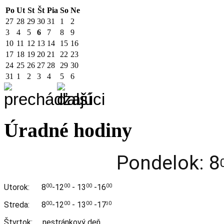
Po
Ut
St
Št
Pia
So
Ne
27
28
29
30
31
1
2
3
4
5
6
7
8
9
10
11
12
13
14
15
16
17
18
19
20
21
22
23
24
25
26
27
28
29
30
31
1
2
3
4
5
6
Úradné hodiny
Pondelok: 8
Utorok:
8
-12
- 13
-16
00
00
00
00
Streda:
8
-12
- 13
-17
00
00
00
0
3
Štvrtok: nestránkový deň