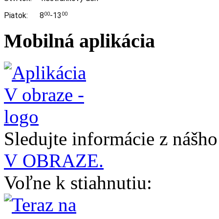
Piatok: 8
-13
00
00
Mobilná aplikácia
Sledujte informácie z nášh
V OBRAZE.
Voľne k stiahnutiu: