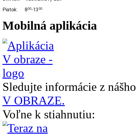
Piatok: 8
-13
00
00
Mobilná aplikácia
Sledujte informácie z nášh
V OBRAZE.
Voľne k stiahnutiu: