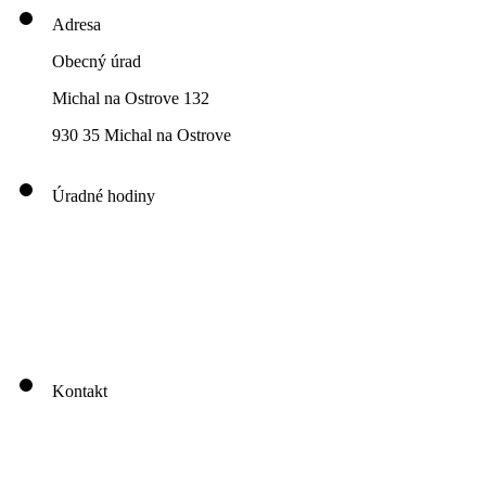
Adresa
Obecný úrad
Michal na Ostrove 132
930 35 Michal na Ostrove
Úradné hodiny
00
00
00
00
Pondelok: 8
-12
- 13
- 16
00
00
00
00
Utorok: 8
-12
- 13
- 16
00
00
00
0
3
Streda: 8
-12
- 13
- 17
Štvrtok: nestránkový deň
00
00
Piatok: 8
-13
Kontakt