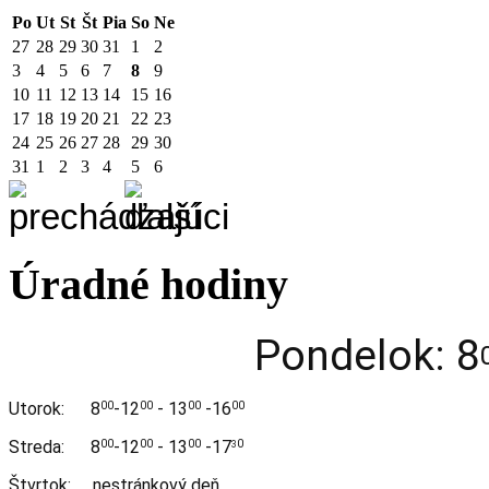
Po
Ut
St
Št
Pia
So
Ne
27
28
29
30
31
1
2
3
4
5
6
7
8
9
10
11
12
13
14
15
16
17
18
19
20
21
22
23
24
25
26
27
28
29
30
31
1
2
3
4
5
6
Úradné hodiny
Pondelok: 8
Utorok:
8
-12
- 13
-16
00
00
00
00
Streda:
8
-12
- 13
-17
00
00
00
0
3
Štvrtok: nestránkový deň